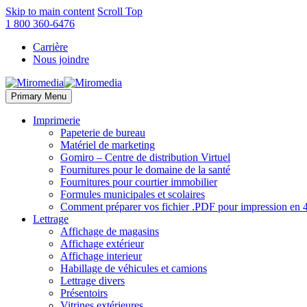
Skip to main content
Scroll Top
1 800 360-6476
Carrière
Nous joindre
Primary Menu
Imprimerie
Papeterie de bureau
Matériel de marketing
Gomiro – Centre de distribution Virtuel
Fournitures pour le domaine de la santé
Fournitures pour courtier immobilier
Formules municipales et scolaires
Comment préparer vos fichier .PDF pour impression en 4
Lettrage
Affichage de magasins
Affichage extérieur
Affichage interieur
Habillage de véhicules et camions
Lettrage divers
Présentoirs
Vitrines extérieures