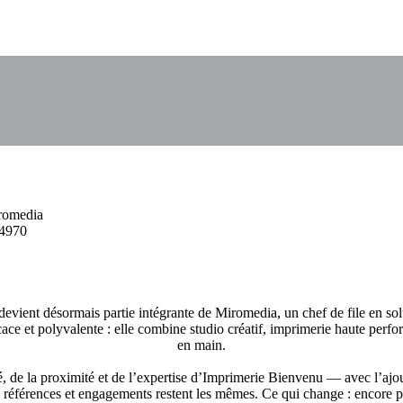
iromedia
-4970
ent désormais partie intégrante de Miromedia, un chef de file en sol
e et polyvalente : elle combine studio créatif, imprimerie haute performa
en main.
é, de la proximité et de l’expertise d’Imprimerie Bienvenu — avec l’ajo
férences et engagements restent les mêmes. Ce qui change : encore plus 