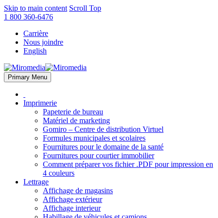
Skip to main content
Scroll Top
1 800 360-6476
Carrière
Nous joindre
English
Primary Menu
Imprimerie
Papeterie de bureau
Matériel de marketing
Gomiro – Centre de distribution Virtuel
Formules municipales et scolaires
Fournitures pour le domaine de la santé
Fournitures pour courtier immobilier
Comment préparer vos fichier .PDF pour impression en
4 couleurs
Lettrage
Affichage de magasins
Affichage extérieur
Affichage interieur
Habillage de véhicules et camions